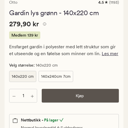
Otto
4.5
(1193)
1193
anmeldelser
Gardin lys grønn - 140x220 cm
med
en
Pris
Pris
279,90 kr
gjennomsnittli
279,90 kr
vurdering
279,90
på
kr.
Medlem
139 kr
4.5
Medlem
Ensfarget gardin i polyester med lett struktur som gir
139
et utseende og en følelse som minner om lin.
Les mer
kr
:
Velg størrelse
140x220 cm
140x220 cm
140x240cm 7cm
Antall
Kjøp
Nettbutikk -
På lager
Normal leveringstid 4-7 virkedager.