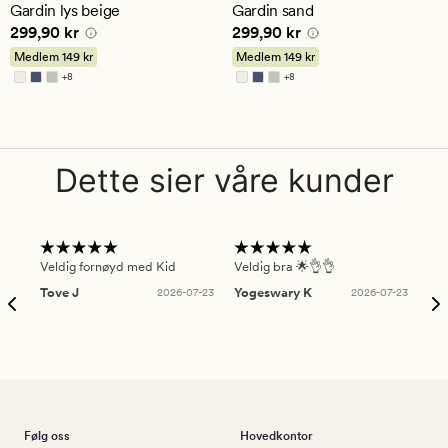
en
en
Gardin lys beige
Gardin sand
gjennomsnittlig
gjennomsnittlig
Pris
299,90 kr
Pris
299,90 kr
299,90 kr
299,90 kr
vurdering
vurdering
på
på
Medlem
149 kr
Medlem
149 kr
4.5
4.5
+
8
+
8
Tilgjengelig i flere farger
Tilgjengelig i flere farger
Dette sier våre kunder
Veldig fornøyd med Kid
Veldig bra 🌟👌👌
Gre
Tove J
2026-07-23
Yogeswary K
2026-07-23
An
Følg oss
Hovedkontor