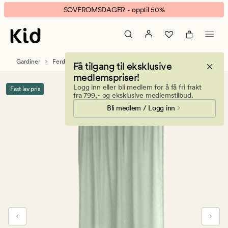
Otto
Animert
SOVEROMSDAGER - opptil 50%
gardin
banner.
lys
Klikk
grønn
ESCAPE
for
Gardiner
Ferdigsydde gardiner
Få tilgang til eksklusive
å
medlemspriser!
pause.
Logg inn eller bli medlem for å få fri frakt
Fast lav pris
fra 799,- og eksklusive medlemstilbud.
Bli medlem / Logg inn