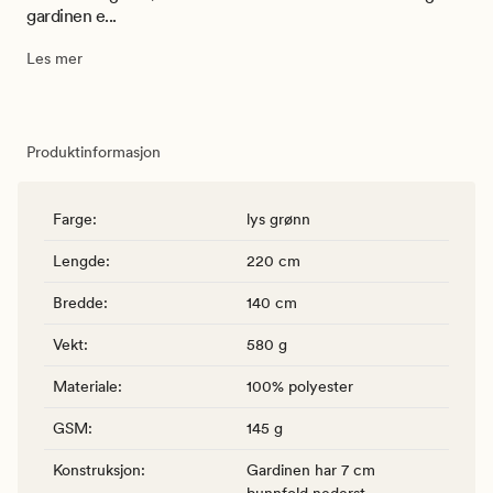
gardinen e...
Les mer
Produktinformasjon
Farge
:
lys grønn
Lengde
:
220 cm
Bredde
:
140 cm
Vekt
:
580 g
Materiale
:
100% polyester
GSM
:
145 g
Konstruksjon
:
Gardinen har 7 cm
bunnfold nederst