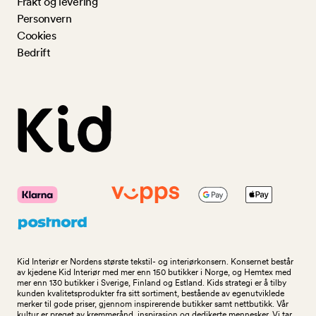
Frakt og levering
Personvern
Cookies
Bedrift
Kid Interiør er Nordens største tekstil- og interiørkonsern. Konsernet består
av kjedene Kid Interiør med mer enn 150 butikker i Norge, og Hemtex med
mer enn 130 butikker i Sverige, Finland og Estland. Kids strategi er å tilby
kunden kvalitetsprodukter fra sitt sortiment, bestående av egenutviklede
merker til gode priser, gjennom inspirerende butikker samt nettbutikk. Vår
kultur er preget av kremmerånd, inspirasjon og dedikerte mennesker. Vi tar