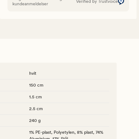
Verified by Trustvoice
kundeanmeldelser
hvit
150 cm
1.5 cm
2.5 cm
240 g
1% PE-plast, Polyetylen, 8% plast, 74%
Aluminium, 17% Stål