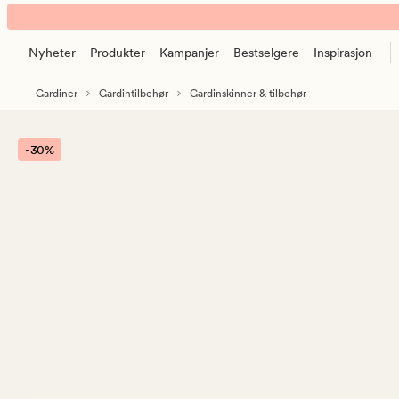
Patrick
Animert
U-
banner.
skinne
Nyheter
Produkter
Kampanjer
Bestselgere
Inspirasjon
Klikk
hvit
ESCAPE
Gardiner
Gardintilbehør
Gardinskinner & tilbehør
for
å
pause.
-30%