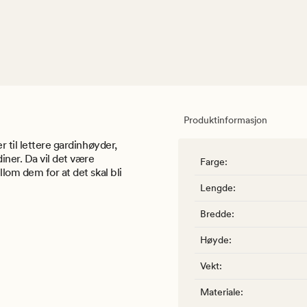
Produktinformasjon
 til lettere gardinhøyder,
iner. Da vil det være
Farge
:
lom dem for at det skal bli
Lengde
:
Bredde
:
Høyde
:
Vekt
:
Materiale
: