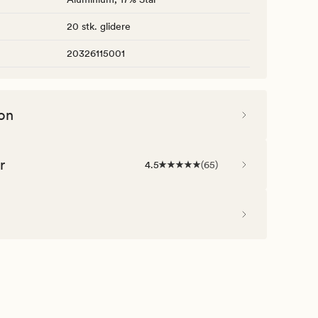
20 stk. glidere
20326115001
on
r
4.5
(
65
)