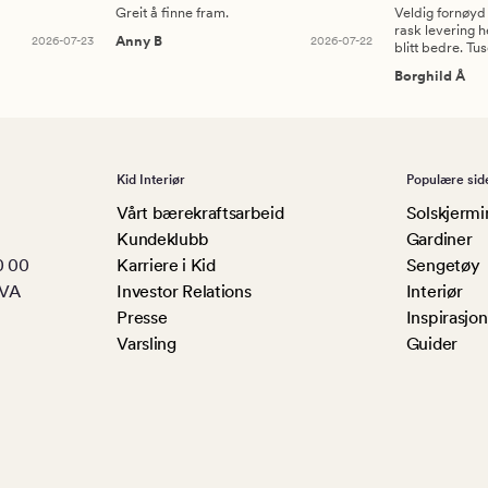
Greit å finne fram.
Veldig fornøyd
rask levering h
2026-07-23
Anny B
2026-07-22
blitt bedre. Tu
Borghild Å
Kid Interiør
Populære sid
Vårt bærekraftsarbeid
Solskjermi
Kundeklubb
Gardiner
0 00
Karriere i Kid
Sengetøy
MVA
Investor Relations
Interiør
Presse
Inspirasjon
Varsling
Guider