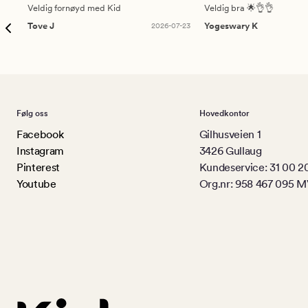
Veldig fornøyd med Kid
Veldig bra 🌟👌👌
Tove J
2026-07-23
Yogeswary K
Følg oss
Hovedkontor
Facebook
Gilhusveien 1
Instagram
3426 Gullaug
Pinterest
Kundeservice: 31 00 2
Youtube
Org.nr: 958 467 095 