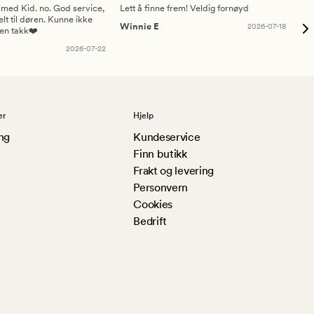
 med Kid. no. God service,
Lett å finne frem! Veldig fornøyd
Pas
elt til døren. Kunne ikke
Winnie E
2026-07-18
Ah
sen takk❤️
2026-07-22
er
Hjelp
ng
Kundeservice
Finn butikk
Frakt og levering
Personvern
Cookies
Bedrift