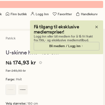
Finn butikk
Logg Inn
Favoritter
Handlekurv
k
Få tilgang til eksklusive
medlemspriser!
Logg inn eller bli medlem for å få fri frakt
Patrick
4.5
(65)
65
fra 799,- og eksklusive medlemstilbud.
anmeldelser
Bli medlem / Logg inn
med
en
U-skinne hvit - 150 cm
gjennomsnitt
vurdering
Nåværende
Nåværende pris
174,93 kr
174,93 kr
på
Nå
4.5
pris
Vanlig pris
249,90 kr
Før
249,90 kr
174,93
kr.
Farge
:
Hvit
Vanlig
pris
249,90
kr
:
Velg størrelse
150 cm