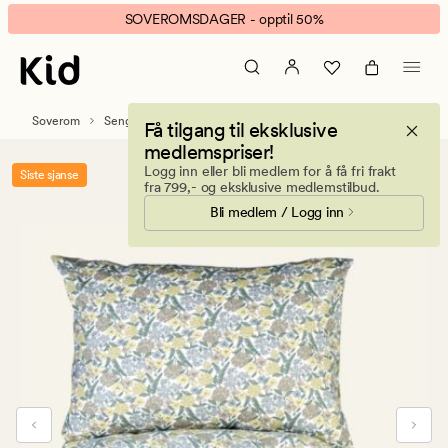
Ada
Animert
SOVEROMSDAGER - opptil 50%
flanell
banner.
sengesett
Klikk
multi
ESCAPE
grønn
for
Soverom
Sengetøy
Flanell sengesett
Få tilgang til eksklusive
å
medlemspriser!
pause.
Logg inn eller bli medlem for å få fri frakt
Siste sjanse
fra 799,- og eksklusive medlemstilbud.
Bli medlem / Logg inn