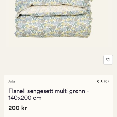
Ada
0
(0)
0
anmeldels
Flanell sengesett multi grønn -
med
en
140x200 cm
gjennomsni
vurdering
Pris
Pris
200 kr
200 kr
på
0
200