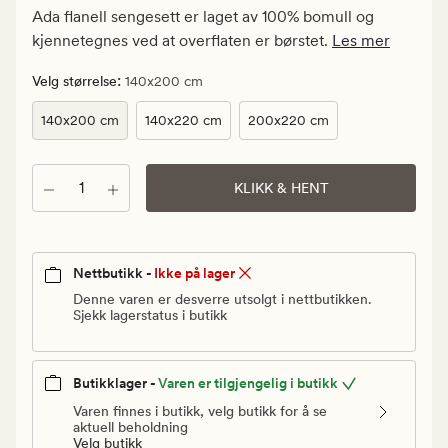
kr.
Ada flanell sengesett er laget av 100% bomull og
Vanlig
kjennetegnes ved at overflaten er børstet.
Les mer
pris
200
:
Velg størrelse
140x200 cm
kr
140x200 cm
140x220 cm
200x220 cm
Antall
KLIKK & HENT
Nettbutikk -
Ikke på lager
Denne varen er desverre utsolgt i nettbutikken.
Sjekk lagerstatus i butikk
Butikklager -
Varen er tilgjengelig i butikk
Varen finnes i butikk, velg butikk for å se
aktuell beholdning
Velg butikk