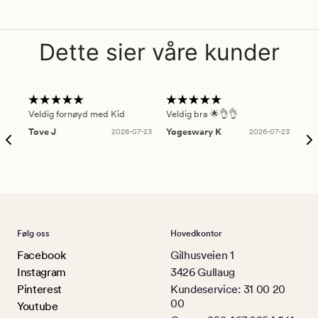
Dette sier våre kunder
Veldig fornøyd med Kid
Veldig bra 🌟👌👌
Gre
Tove J
2026-07-23
Yogeswary K
2026-07-23
An
Følg oss
Hovedkontor
Facebook
Gilhusveien 1
Instagram
3426 Gullaug
Pinterest
Kundeservice: 31 00 20
00
Youtube