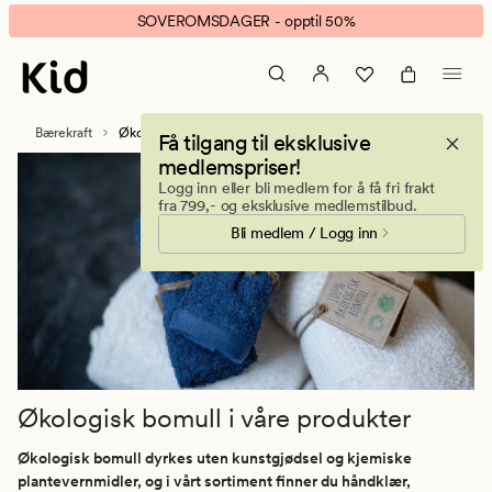
Økologisk
Animert
SOVEROMSDAGER - opptil 50%
bomull
banner.
i
Klikk
våre
ESCAPE
produkter
for
Bærekraft
Økologisk bomull i våre produkter
Få tilgang til eksklusive
å
medlemspriser!
pause.
Logg inn eller bli medlem for å få fri frakt
fra 799,- og eksklusive medlemstilbud.
Bli medlem / Logg inn
Økologisk bomull i våre produkter
Økologisk bomull dyrkes uten kunstgjødsel og kjemiske
plantevernmidler, og i vårt sortiment finner du håndklær,