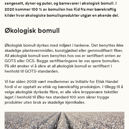
sengesett, dyner og puter, og barnevarer i økologisk bomull. I
2020 kommer 100 % av bomullen hos Kid fra mer bærekraftig
kilder hvor økologiske bomullsprodukter utgjør en økende del.
Økologisk bomull
Økologisk bomull dyrkes med miljøet i tankene. Det benyttes ikke
skadelige plantevernmidler, kunstgjødsel eller genmodifisert fiber.
All økologisk bomull som benyttes hos oss er sertifisert enten av
GOTS eller OCS. Begge sertifiseringene lar oss spore bomullen.
På sikt ønsker vi å sikre at all økologisk bomull er sertifisert i
henhold til GOTS-standarden.
Vi har siden 2008 vært medlemmer av Initiativ for Etisk Handel
fordi vi er opptatt av etisk og bærekraftig produksjon. I tillegg til å
velge økologisk dyrkede fibre, er alle våre kroppsnære tekstiler
laget i henhold til Øko-tex standard 100 som sikrer trygge
produkter uten bruk av skadelige kjemikalier.