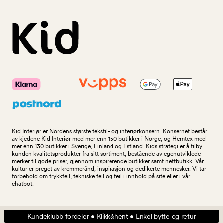
Kid Interiør er Nordens største tekstil- og interiørkonsern. Konsernet består
av kjedene Kid Interiør med mer enn 150 butikker i Norge, og Hemtex med
mer enn 130 butikker i Sverige, Finland og Estland. Kids strategi er å tilby
kunden kvalitetsprodukter fra sitt sortiment, bestående av egenutviklede
merker til gode priser, gjennom inspirerende butikker samt nettbutikk. Vår
kultur er preget av kremmerånd, inspirasjon og dedikerte mennesker. Vi tar
forbehold om trykkfeil, tekniske feil og feil i innhold på site eller i vår
chatbot.
Kundeklubb fordeler • Klikk&hent • Enkel bytte og retur