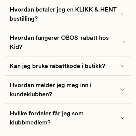
Hvordan betaler jeg en KLIKK & HENT
bestilling?
Din bestilling er klar til å hentes i løpet av 2
Hvordan fungerer OBOS-rabatt hos
timer
Kid?
Hent pakken din innen 48 timer .
Kan jeg bruke rabattkode i butikk?
Hvordan melder jeg meg inn i
kundeklubben?
Hvilke fordeler får jeg som
klubbmedlem?