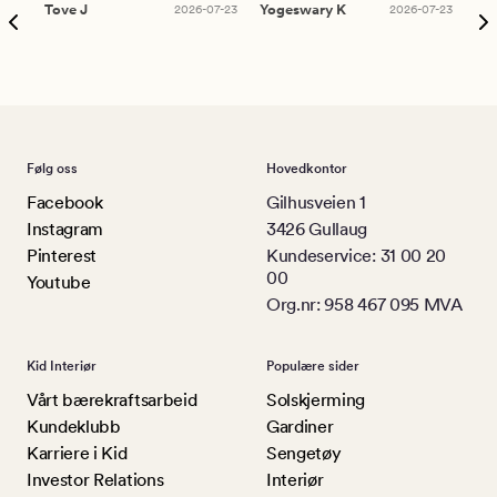
Tove J
2026-07-23
Yogeswary K
2026-07-23
An
Følg oss
Hovedkontor
Facebook
Gilhusveien 1
Instagram
3426 Gullaug
Pinterest
Kundeservice: 31 00 20
00
Youtube
Org.nr: 958 467 095 MVA
Kid Interiør
Populære sider
Vårt bærekraftsarbeid
Solskjerming
Kundeklubb
Gardiner
Karriere i Kid
Sengetøy
Investor Relations
Interiør