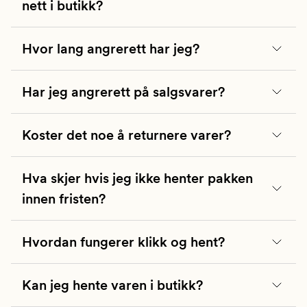
nett i butikk?
Hvor lang angrerett har jeg?
For avbestilling eller spørsmål rundt din KLIKK
& HENT reservasjon, ber vi deg kontakte
Har jeg angrerett på salgsvarer?
butikken du har oppgitt at du vil hente varene i.
Koster det noe å returnere varer?
https://www.kid.no/finn-butikk/
Hva skjer hvis jeg ikke henter pakken
innen fristen?
Hvordan fungerer klikk og hent?
Kan jeg hente varen i butikk?