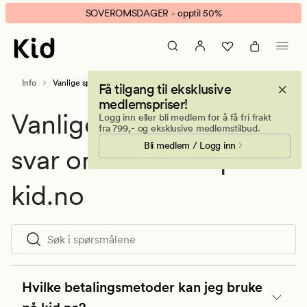
Vanlige
Animert
SOVEROMSDAGER - opptil 50%
spørsmål
banner.
og
Klikk
svar
ESCAPE
for
Info
Vanlige spørsmål og svar
Få tilgang til eksklusive
å
medlemspriser!
pause.
Vanlige spørsmål og
Logg inn eller bli medlem for å få fri frakt
fra 799,- og eksklusive medlemstilbud.
Bli medlem / Logg inn
svar om å handle på
kid.no
Hvilke betalingsmetoder kan jeg bruke