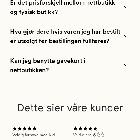
Er det prisforskjell mellom nettbutikk
og fysisk butikk?
Telefonen er åpen fra 09.00-11.15 og 11.45-15.00
Hva gjør dere hvis varen jeg har bestilt
Sjekk gjerne vår chatbot også for svar.
er utsolgt før bestillingen fullføres?
E-post:
kundeservice@kid.no
Telefon: 31 00 20 00
Kan jeg benytte gavekort i
nettbutikken?
Dette sier våre kunder
Veldig fornøyd med Kid
Veldig bra 🌟👌👌
Gre