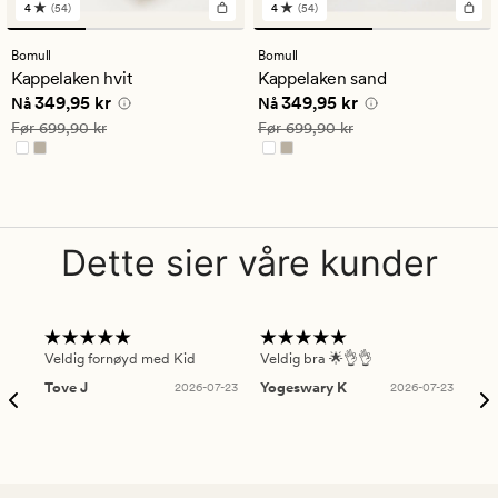
4
(54)
4
(54)
54
54
anmeldelser
anmeldelser
med
med
Bomull
Bomull
en
en
Kappelaken hvit
Kappelaken sand
gjennomsnittlig
gjennomsnittlig
Nåværende pris
349,95 kr
Nåværende pris
349,95 kr
349,95 kr
349,95 kr
vurdering
vurdering
Nå
Nå
på
på
Vanlig pris
699,90 kr
Vanlig pris
699,90 kr
Før
699,90 kr
Før
699,90 kr
4
4
Dette sier våre kunder
Veldig fornøyd med Kid
Veldig bra 🌟👌👌
Gre
Tove J
2026-07-23
Yogeswary K
2026-07-23
An