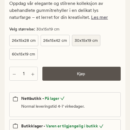
kr.
Oppdag vår elegante og stilrene kolleksjon av
Vanlig
ubehandlete gummitrehyller i en delikat lys
pris
naturfarge – et lerret for din kreativitet.
Les mer
399,90
kr
:
Velg størrelse
30x15x19 cm
26x15x28 cm
26x15x42 cm
30x15x19 cm
60x15x19 cm
Antall
Kjøp
Nettbutikk -
På lager
Normal leveringstid 4-7 virkedager.
Butikklager -
Varen er tilgjengelig i butikk