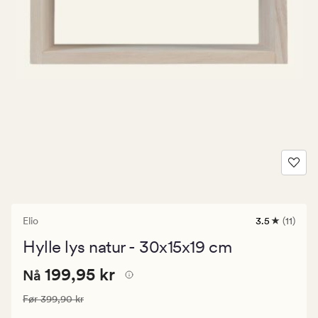
Elio
3.5
(11)
11
anmeldelser
Hylle lys natur - 30x15x19 cm
med
en
Nåværende
Nåværende pris
199,95 kr
gjennomsnit
199,95 kr
Nå
vurdering
pris
på
Vanlig pris
399,90 kr
Før
399,90 kr
199,95
3.5