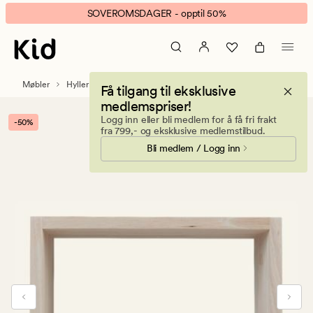
Elio
Animert
SOVEROMSDAGER - opptil 50%
hylle
banner.
lys
Klikk
natur
ESCAPE
for
Møbler
Hyller
Få tilgang til eksklusive
å
medlemspriser!
pause.
Logg inn eller bli medlem for å få fri frakt
-50%
fra 799,- og eksklusive medlemstilbud.
Bli medlem / Logg inn